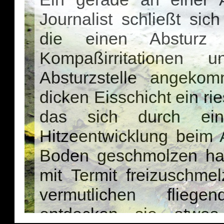
Journalist schließt sic
die einen Absturz 
Kompaßirritationen 
Absturzstelle angekom
dicken Eisschicht ein ri
das sich durch ein
Hitzeentwicklung beim 
Boden geschmolzen hat
mit Termit freizuschme
vermutlichen flieg
entdecken sie etwas