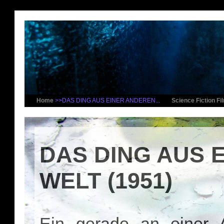
Home
>>DAS DING AUS EINER ANDEREN...
Science Fiction Fi
DAS DING AUS 
WELT (1951)
Ein gerade an einer A